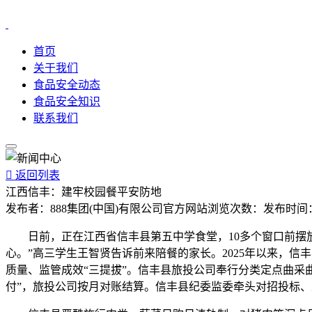
首页
关于我们
食品安全动态
食品安全知识
联系我们

返回列表
江西信丰：建牢校园餐平安防地
发布者：
888集团(中国)有限公司官方网站
浏览次数：
发布时间
日前，正在江西省信丰县第五中学食堂，10多个窗口前摆放了
心。”高三学生王智贤告诉前来陪餐的家长。2025年以来，信
质量、监管成效“三提拔”。信丰县旅投公司奉行分类定点曲采
付”，旅投公司按月对账结算。信丰县纪委监委牵头对招投标