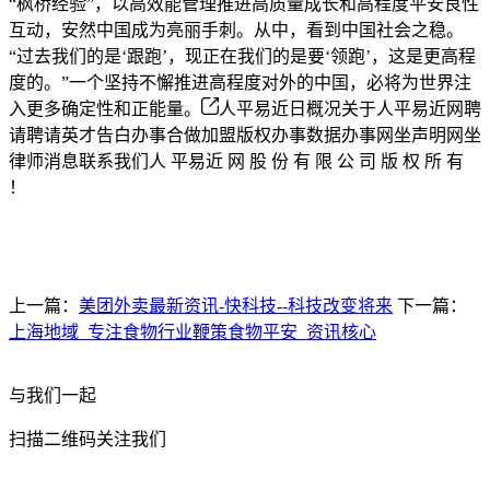
“枫桥经验”，以高效能管理推进高质量成长和高程度平安良性
互动，安然中国成为亮丽手刺。从中，看到中国社会之稳。
“过去我们的是‘跟跑’，现正在我们的是要‘领跑’，这是更高程
度的。”一个坚持不懈推进高程度对外的中国，必将为世界注
入更多确定性和正能量。
人平易近日概况关于人平易近网聘
请聘请英才告白办事合做加盟版权办事数据办事网坐声明网坐
律师消息联系我们人 平易近 网 股 份 有 限 公 司 版 权 所 有
！
上一篇：
美团外卖最新资讯-快科技--科技改变将来
下一篇：
上海地域_专注食物行业鞭策食物平安_资讯核心
与我们一起
扫描二维码关注我们