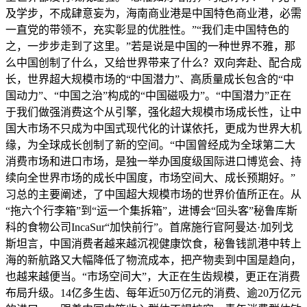
及学步，不成肆意妄为，海南商业港是中国特色商业港，必需
一直党的带领不，充实彰显的优胜性。”“我们走中国特色的
之，一步步走到了这里。”若是说是中国的一种世界不雅，那
么中国创制了什么，又给世界带来了什么？双向奔赴、配合成
长，世界超大规模市场的“中国潜力”、高质量成长包含的“中
国动力”、“中国之治”构成的“中国磁吸力”。“中国潜力”正在
于我们做强消费这个从引擎，强化超大规模市场成长性，让中
国大市场不只成为中国式现代化的计谋依托，更成为世界大机
缘，为全球成长创制了新的空间。“中国曾经成为全球第二大
消费市场和进口市场，是独一举办国度级国际进口博览会、持
续向全世界市场的成长中国度，市场空间大、成长预期好。”
习总的主要阐述，了中国超大规模市场的世界价值所正在。从
“拖六个行李箱”到“运一个集拆箱”，进博会“回头客”秘鲁库斯
科的食物公司IncaSur“加快前行”。首席施行官阿曼达·加列戈
斯坦言，中国消费者越来越沉视健康饮食，秘鲁钱凯港中转上
海的新航路又大幅降低了物流成本，把产物卖到中国是趋向，
也越来越便当。“市场空间大”，大正在生齿规模，更正在消费
布局升级。14亿多生齿、每年近50万亿元的消费、逾20万亿元