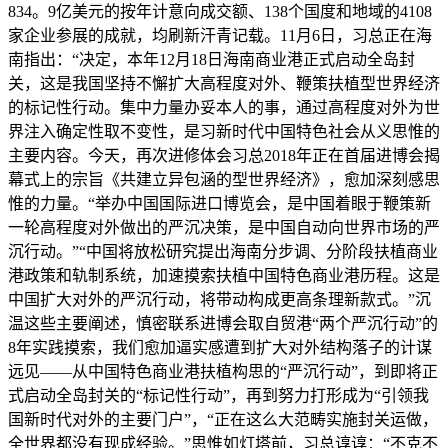
834。9亿美元的按年计意向成交额、138个国度和地域的4108
家企业参展的成就，均刷新汗青记载。11月6日，习总正在海
南指出：“决定，本年12月18日海南商业港正式启动全岛封
关，这是我国坚持不懈扩大高程度对外、鞭策扶植型世界经济
的标记性行动。集中力量办妥本人的事，通过高程度对外为世
界注入确定性取不变性，是习新时代中国特色社会从义思惟的
主要内容。今天，再次进修体会习总2018年正在首届进博会揭
幕式上的宗旨《共建立异包涵的型世界经济》，愈加深刻感思
惟的力量。“举办中国国际进口博览会，是中国着眼于鞭策新
一轮高程度对外做出的严沉决策，是中国自动向世界市场的严
沉行动。”“中国将放松研究提出海南分步调、分阶段扶植商业
港政策和轨制系统，加速摸索扶植中国特色商业港历程。这是
中国扩大对外的严沉行动，将带动构成更高条理新款式。”沉
温这些主要阐述，慎密联系进博会取自贸港“两个严沉行动”的
8年实践摸索，我们愈加逼实感遭到扩大对外结构落子的计谋
远见——从中国特色商业港扶植构思的“严沉行动”，到即将正
式启动全岛封关的“标记性行动”，再到努力打形成为“引领我
国新时代对外的主要门户”，“正在这么大范畴实施封关运做，
全世界都没有现成经验。”思惟如灯塔前，习总谆谆：“不克不