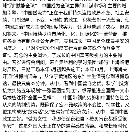
球”到“赋能全球”，中国成为全球立异的计谋市场和主要的增
加引擎。“中国磁吸力”正在于我们持久连结政局不变、社会安
靖，打制通明、不变、可预期的政策，积极营制一流营商，使
“中国之治”成为主要的国度软实力，让世界看到了决心、但愿
和将来。“中国持续扶植市场化、化、国际化的一流营商，推
进各类所有制企业公允合作、竞相成长”“中国是全球最平安的
国度之一，已对全球76个国度实行片面免签或全面互免签
证”。习总的主要阐述，了成长的中国富有吸引力的主要缘
由。客岁进博会期间，来自奥地利的攀时集团“加码”上海临港
财产区，三期工场本年5月初起头施工；本年10月，上海海关
开通“进博曲通车”，从位于黄浦区的东浩兰生保税仓到进博场
馆，最快只需35分钟。从中，看到中国营商之优。科学制定和
接续实施五年规划“一张蓝图绘到底”，纵深推进全国同一大市
场扶植注释“全国一盘棋”……中国带领的劣势和中国特色社会
从义的轨制劣势，既确保了宏不雅政策的不变性、持续性，又
鞭策构成既“放得活”又“管得好”的经济次序。从中，看到中国
政策之好。“做为女性，我即便深夜独自下楼买宵夜都感受很
平安”，这是外国人士正在华的逼实感触感染。和成长新时代