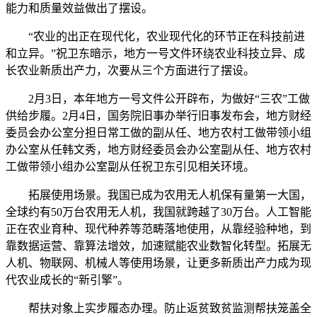
能力和质量效益做出了摆设。
“农业的出正在现代化，农业现代化的环节正在科技前进
和立异。”祝卫东暗示，地方一号文件环绕农业科技立异、成
长农业新质出产力，次要从三个方面进行了摆设。
2月3日，本年地方一号文件公开辟布，为做好“三农”工做
供给步履。2月4日，国务院旧事办举行旧事发布会，地方财经
委员会办公室分担日常工做的副从任、地方农村工做带领小组
办公室从任韩文秀，地方财经委员会办公室副从任、地方农村
工做带领小组办公室副从任祝卫东引见相关环境。
拓展使用场景。我国已成为农用无人机保有量第一大国，
全球约有50万台农用无人机，我国就跨越了30万台。人工智能
正在农业育种、现代种养等范畴落地使用，从靠经验种地，到
靠数据运营、靠算法增效，加速赋能农业数智化转型。拓展无
人机、物联网、机械人等使用场景，让更多新质出产力成为现
代农业成长的“新引擎”。
帮扶对象上实步履态办理。防止返贫致贫监测帮扶笼盖全