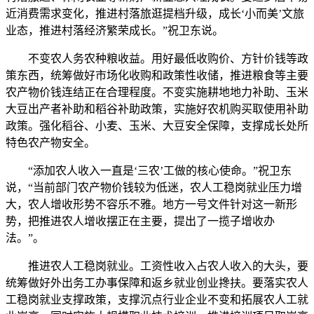
近消费需求变化，推进村落旅逛提档升级，成长‘小而美’文旅
业态，推进村落经济繁荣成长。”祝卫东说。
不变农人务农种粮收益。用好最低收购价、方针价钱等政
策东西，统筹做好市场化收购和政策性收储，推进粮食等主要
农产物价钱连结正在合理程度。不变实施耕地地力补助、玉米
大豆出产者补助和稻谷补助政策，实施好农机购买取使用补助
政策。强化稻谷、小麦、玉米、大豆安全保障，支撑成长处所
特色农产物安全。
“添加农人收入一直是‘三农’工做的核心使命。”祝卫东
说，“当前部门农产物价钱较为低迷，农人工稳岗就业压力增
大，农人增收形势不容乐不雅。地方一号文件针对这一新形
势，把推进农人增收摆正在主要，提出了一揽子增收办
法。”。
推进农人工稳岗就业。工资性收入占农人收入的大头，要
统筹做好外出务工办事保障和返乡就业创业搀扶。要落实农人
工稳岗就业支撑政策，支撑沉点行业企业不变和拓展农人工就