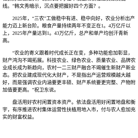
线。”韩文秀暗示，沉点要把握好四个方面？。
2025年，“三农”工做稳中有进、稳中向好，农业分析出产
能力迈上新台阶。粮食产量持续两年不变正在1。4万亿斤以
上，2025年产量达到1。43万亿斤，总产和单产均创汗青新
高。
“农业的寄义跟着时代成长正在变，多种功能愈加彰显，
财产鸿沟不竭拓展。科技农业、绿色农业、质量农业、品牌农
业成长成为新趋向，农村一二三财产融合不竭催生新财产新业
态。把农业建成现代化大财产，不是指出产运营规模越大越
好，而是强调农业内涵要更丰硕、财产系统要更完整、产物附
加值要更高。”祝卫东说。
盘活用好农村闲置资本资产。依法盘活用好闲置地盘和衡
宇，有序推进农村集体运营性扶植用地入市，付与农人愈加充
实的财富权益。