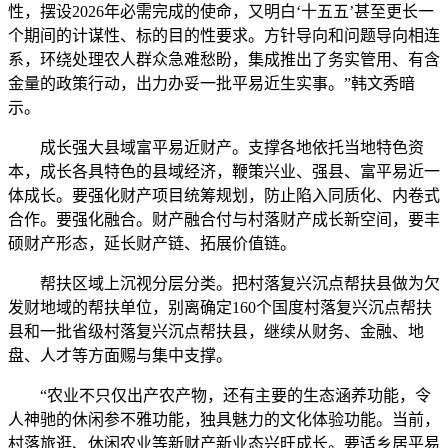
性，摆设2026年必需完成的使命，又明白‘十五五’甚至更长一
个期间的计谋性、标的目的性要求。方针导向和问题导向相连
系，环绕处理农人群众急难愁盼，集成推出了务实管用、有含
金量的政策行动，出力办妥一批平易近生实事。”韩文秀暗
示。
成长强大县域富平易近财产。支撑各地依托当地特色资
本，成长各具特色的县域经济，鞭策兴业、强县、富平易近一
体成长。要强化财产项目统筹规划，防止陷入同质化、内卷式
合作。要强化融合。财产融合付与村落财产成长新空间，要丰
硕财产形态，延长财产链、拓展价值链。
帮扶区域上沉视分层分类。把村落复兴沉点帮扶县做为欠
发财地域的帮扶单位，别离确定160个国度村落复兴沉点帮扶
县和一批省级村落复兴沉点帮扶县，继续从财务、金融、地
盘、人才等方面赐与集中支撑。
“农业不只仅出产农产物，还有主要的生态涵养功能，令
人神驰的休闲参不雅功能，独具魅力的文化体验功能。当前，
村落旅逛、休闲农业等新财产新业态兴旺成长。要适乡居平易