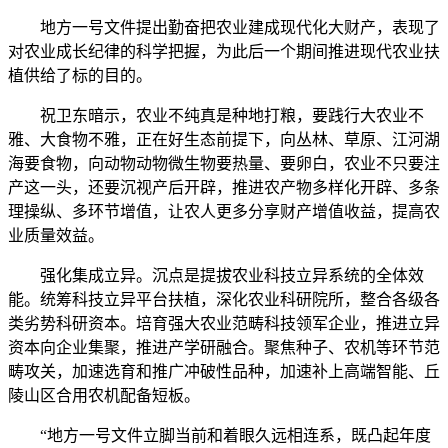
地方一号文件提出勤奋把农业建成现代化大财产，表现了
对农业成长纪律的科学把握，为此后一个期间推进现代农业扶
植供给了标的目的。
祝卫东暗示，农业不纯真是种地打粮，要践行大农业不
雅、大食物不雅，正在好生态前提下，向丛林、草原、江河湖
海要食物，向动物动物微生物要热量、要卵白，农业不只要注
产这一头，还要沉视产后开辟，推进农产物多样化开辟、多条
理操纵、多环节增值，让农人更多分享财产增值收益，提高农
业质量效益。
强化集成立异。沉点是提拔农业科技立异系统的全体效
能。统筹科技立异平台扶植，深化农业科研院所，整合各级各
类劣势科研资本。培育强大农业范畴科技领军企业，推进立异
资本向企业集聚，推进产学研融合。聚焦种子、农机等环节范
畴攻关，加速选育和推广冲破性品种，加速补上高端智能、丘
陵山区合用农机配备短板。
“地方一号文件立脚当前和着眼久远相连系，既凸起年度