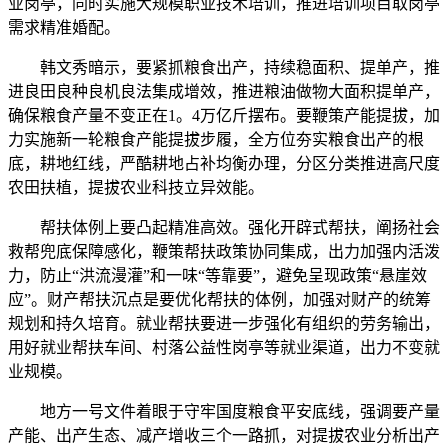
业岗亭，同时实施大规模职业技术培训，推进培训项目取岗亭
需求精准婚配。
韩文秀暗示，要紧抓粮食出产，持续稳面积、提单产，推
进良田良种良机良法集成增效，推进粮油做物大面积提单产，
确保粮食产量不变正在1。4万亿斤摆布。要鞭策产能提拔，加
力实施新一轮粮食产能提拔步履，全方位夯实粮食出产的根
底，耕地红线，严酷耕地占补均衡办理，分区分类推进高尺度
农田扶植，提拔农业科技立异效能。
帮扶体例上要凸起精准高效。强化开辟式帮扶，阐扬社会
救帮兜底保障感化，鞭策帮扶政策协同集成，出力加强内活泼
力，防止“洪流漫灌”和一味“等靠要”，避免呈现政策“悬崖效
应”。财产帮扶沉点是要优化帮扶的体例，加强对财产的统筹
规划和持久培育。就业帮扶要进一步强化有组织的劳务输出，
用好就业帮扶车间、村落公益性岗亭等就业渠道，出力不变就
业规模。
地方一号文件着眼于守牢国度粮食平安底线，强调要产量
产能、出产生态、减产增收三个一路抓，对提拔农业分析出产