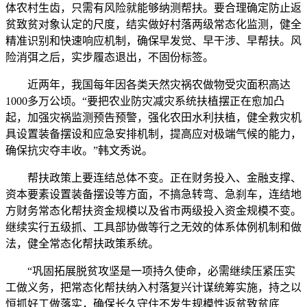
体农村生齿，只需有风险就能够纳测帮扶。要合理确定防止返
贫致贫对象认定的尺度，结实做好村落两级常态化监测，健全
精准识别和快速响应机制，确保早发觉、早干涉、早帮扶。风
险消弭之后，实步履态退出，不固份标签。
近两年，我国每年因各类天然灾祸农做物受灾面积高达
1000多万公顷。“要把农业防灾减灾系统扶植摆正在愈加凸
起，加强灾祸监测预告预警，强化农田水利扶植，健全救灾机
具设置装备摆设和应急安排机制，提高应对极端气候的能力，
确保抗灾夺丰收。”韩文秀说。
帮扶政策上要连结总体不变。正在财务投入、金融支撑、
资本要素设置装备摆设等方面，不搞急转弯、急刹车，连结地
方财务常态化帮扶资金规模以及省市两级投入资金规模不变。
继续实行五级抓、工具部协做等行之无效的体系体例机制和做
法，健全常态化帮扶政策系统。
“巩固拓展脱贫攻坚是一项持久使命，必需继续压紧压实
工做义务，把常态化帮扶纳入村落复兴计谋统筹实施，持之以
恒抓好工做落实，确保长久守住不发生规模性返贫致贫底