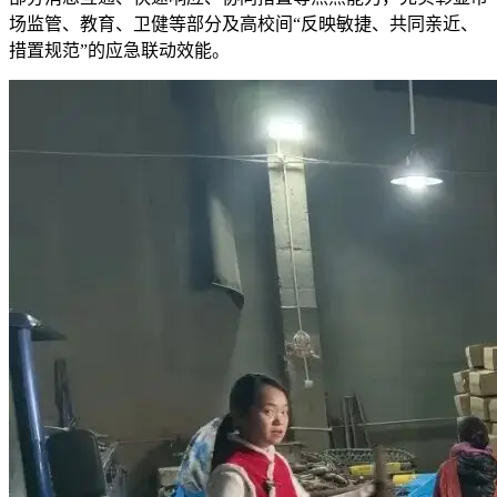
场监管、教育、卫健等部分及高校间“反映敏捷、共同亲近、
措置规范”的应急联动效能。