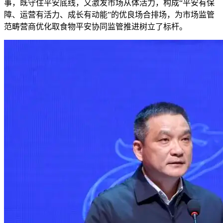
事，既守住平安底线，又激发市场从体活力，构成“平安有保
障、运营有活力、成长有动能”的优良场合排场，为市场监管
范畴营商优化取食物平安协同监管推进树立了标杆。