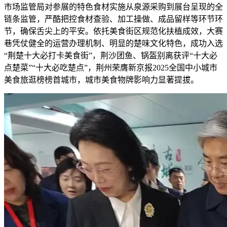
市场监管局对参展的特色食材实施从泉源采购到展台呈现的全
链条监管，严酷把控食材查验、加工操做、成品留样等环节环
节，确保舌尖上的平安。依托美食街区规范化扶植成效，大赛
巷凭仗健全的运营办理机制、明显的楚味文化特色，成功入选
“荆楚十大必打卡美食街”，荆沙团鱼、锅盔别离获评“十大必
点楚菜”“十大必吃楚点”，荆州荣膺新京报2025全国中小城市
美食旅逛榜榜首城市，城市美食物牌影响力显著提拔。