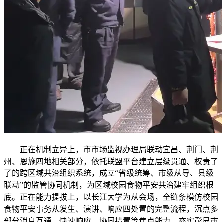
正在机制立异上，市市场监视办理局联动宜昌、荆门、荆
州、恩施四地相关部分，依托联盟平台建立层级贯通、权责了
了的跨区域共治组织系统，成立“省级统筹、市级从导、县级
联动”的监管协同机制，为区域校园食物平安共治建牢组织根
底。正在能力提拔上，以长江大学为从会场，全链条模仿校园
食物平安事务从发生、演讲、响应四处置的完整流程，沉点多
部分消息互通、快速响应、协同措置等焦点能力，充实彰显市