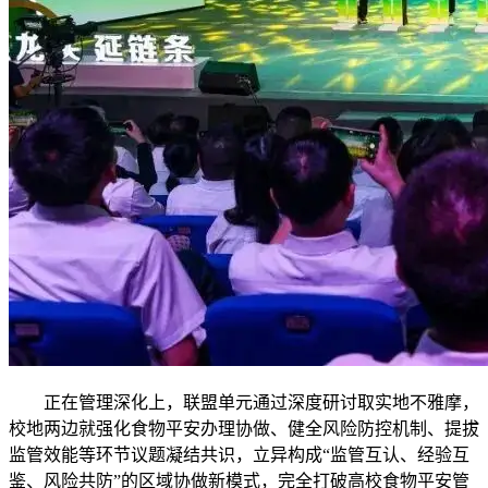
正在管理深化上，联盟单元通过深度研讨取实地不雅摩，
校地两边就强化食物平安办理协做、健全风险防控机制、提拔
监管效能等环节议题凝结共识，立异构成“监管互认、经验互
鉴、风险共防”的区域协做新模式，完全打破高校食物平安管