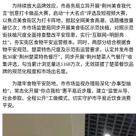
为持续放大品牌效应，市商务局立异开展“荆州美食我代
言”创意打卡做品大赛，启动“十大名点”评选及短视频大赛，
以焦点美食街区为打卡阵地，掀起全网美食高潮，话题播放量
破亿次；市市场监管局同步开展美食街区示范扶植，对照示范
街扶植尺度全面排查整改平安现患，实行“互联网+明厨亮
灶”，夯实街区食物平安运营根本。同时，两部分结合根据食
物平安规范、楚菜特色尺度及示范街运营要求，认定并发布首
批30家“荆州楚菜特色餐厅”，同步开展“荆州楚菜人气餐厅”收
集评选，勾当累计浏览量达1168万次，无效提拔了楚菜餐饮品
牌的规范化程度和市场出名度。
为建牢食物平安防地，市市场监视办理局深化“办事型抽
检”，常态化开展“你点我检”惠平易近步履，建立“监管从导、
社会参取、全程公开”工做模式，切实守护市平易近饮食消费
平安。