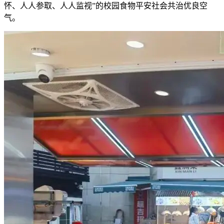
怀、人人参取、人人监视”的校园食物平安社会共治优良空
气。