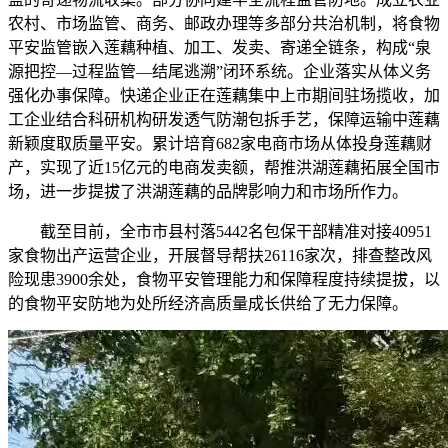
农村、市场监管、商务、邮政办理等多部分共治机制，将食物
平安监管嵌入莲藕种植、加工、发卖、寄递全链条，构成“泉
源把控—过程监管—结尾逃溯”闭环系统。企业落实从体义务
强化办事保障。快递企业正在莲藕集中上市期间驻场揽收，加
工企业结合科研机构研发透气防潮包拆手艺，保障运输中莲藕
新颖度取质量平安。累计培育682家电商市场从体投身莲藕财
产，实现了近15亿元的电商发卖额，帮推洪湖莲藕拓展全国市
场，进一步提拔了洪湖莲藕的品牌影响力和市场所作力。
截至目前，全市市县村落5442名包保干部精准对接40951
家食物出产运营企业，开展督导帮扶26116家次，排查整改风
险现患3900余处，食物平安管理能力和保障程度持续提拔，以
的食物平安防地为处所经济高质量成长供给了无力保障。