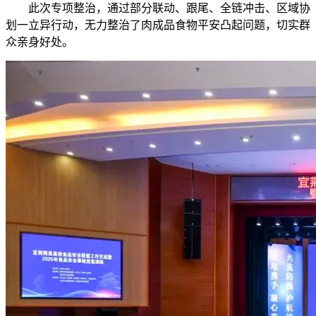
此次专项整治，通过部分联动、跟尾、全链冲击、区域协
划一立异行动，无力整治了肉成品食物平安凸起问题，切实群
众亲身好处。