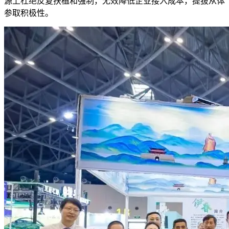
源上杜绝反复扶植和强制，无效降低企业接入成本，提拔从体
参取积极性。