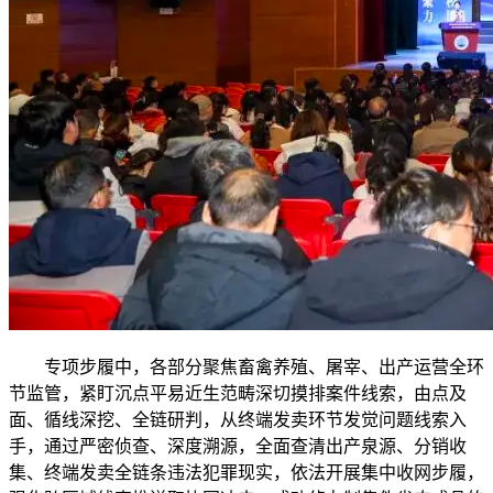
专项步履中，各部分聚焦畜禽养殖、屠宰、出产运营全环
节监管，紧盯沉点平易近生范畴深切摸排案件线索，由点及
面、循线深挖、全链研判，从终端发卖环节发觉问题线索入
手，通过严密侦查、深度溯源，全面查清出产泉源、分销收
集、终端发卖全链条违法犯罪现实，依法开展集中收网步履，