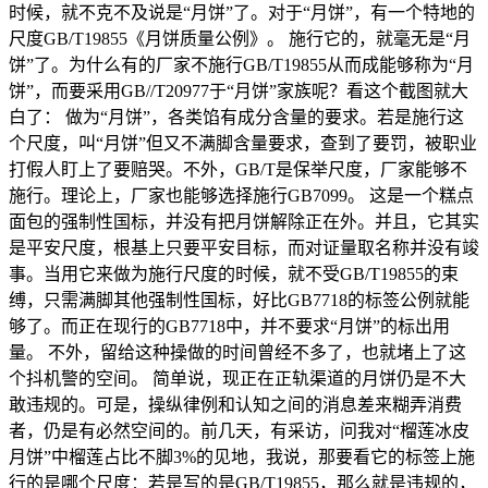
时候，就不克不及说是“月饼”了。对于“月饼”，有一个特地的
尺度GB/T19855《月饼质量公例》。 施行它的，就毫无是“月
饼”了。为什么有的厂家不施行GB/T19855从而成能够称为“月
饼”，而要采用GB//T20977于“月饼”家族呢？看这个截图就大
白了： 做为“月饼”，各类馅有成分含量的要求。若是施行这
个尺度，叫“月饼”但又不满脚含量要求，查到了要罚，被职业
打假人盯上了要赔哭。不外，GB/T是保举尺度，厂家能够不
施行。理论上，厂家也能够选择施行GB7099。 这是一个糕点
面包的强制性国标，并没有把月饼解除正在外。并且，它其实
是平安尺度，根基上只要平安目标，而对证量取名称并没有竣
事。当用它来做为施行尺度的时候，就不受GB/T19855的束
缚，只需满脚其他强制性国标，好比GB7718的标签公例就能
够了。而正在现行的GB7718中，并不要求“月饼”的标出用
量。 不外，留给这种操做的时间曾经不多了，也就堵上了这
个抖机警的空间。 简单说，现正在正轨渠道的月饼仍是不大
敢违规的。可是，操纵律例和认知之间的消息差来糊弄消费
者，仍是有必然空间的。前几天，有采访，问我对“榴莲冰皮
月饼”中榴莲占比不脚3%的见地，我说，那要看它的标签上施
行的是哪个尺度：若是写的是GB/T19855，那么就是违规的，