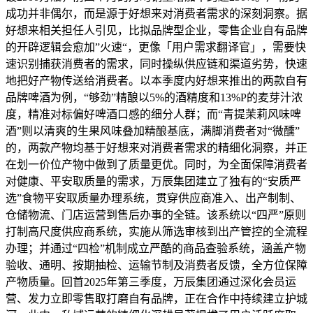
成功并非偶尔，而是源于好想来对消费者需求的深刻洞察。据
好想来相关担任人引见，比拟品牌型企业，零售企业自有品牌
的开辟逻辑会愈加”火速“，更像「用户需求翻译官」，需要快
速识别捕获消费者的需求，同时操纵供应链和渠道劣势，快速
地把好产物传送给消费者。以本季度内好想来推出的两款自有
品牌啤酒为例，“够劲”精酿以5%的酒精度和13%P的麦芽汁浓
度，精准对标偏好啤酒口感的细分人群；而“青提茉莉风味啤
酒”则以清爽的生果风味叠加精酿基底，满脚消费者对“微醺”
的，两款产物均基于好想来对消费者需求的精细化洞察，并正
在划一价位产物中做到了质量更优。同时，为全面保障消费者
对健康、平安取质量的需求，万辰集团建立了独有的“安质严
选”食物平安取质量办理系统，贯穿供应商准入、出产制制、
仓储物流、门店运营到售后办事的全链。该系统以“四严”原则
打制高尺度供应商系统，实施从筛选审核到出产管控的全流程
办理；并通过“四检”机制成立严酷的商品查验系统，涵盖产物
验收、通明、按期抽检、运输节制及消费者反馈，全方位保障
产物质量。回首2025年第三季度，万辰集团通过深化会员运
营、发力立即零售取打磨自有品牌，正在合作中持续建立护城