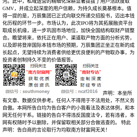
河。此中，私域运营的精细化深耕显著提拔了用户活跃度取
GMV，并成立起深度的用户信赖，为持久成长奠基根本。值
得一提的是，万辰集团已正式向联交所递交招股书，迈出本钱
化历程的环节一步。市场认为，此次IPO将为其拓展融资平台
取成长机缘，进一步巩固市场地位，加快全国结构取财产链整
合。瞻望将来，依托正在用户、渠道取产物方面的分析劣势，
以及即将登岸国际本钱市场的预期，万辰集团正坐正在新的成
长起点，无望持续为消费者供给更优良便利的产物取办事，为
投资者创制持久不变的价值报答。
声明：本坐所
有文章、数据仅供参考。任何人不得用于不法用处，不然义务
自傲。本网所告白均为告白客户的小我看法及表达体例，和本
网无任何干系。链接的告白不得违反国度法令，若有违者，本
网有权随时予以删除，并保留取相关部分合做逃查的。 特此
声明：告白商的言论取行为均取南方财富网无关！