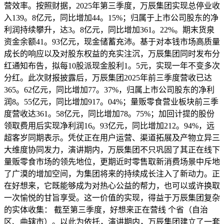
营效率。按照财据，2025年第三季度，万辰集团实现总停业收
入139。8亿元，同比增加44。15%；归属于上市公司股东的净
利润持续攀升，达3。8亿元，同比增加361。22%。期末货泉
资金余额41。93亿元，现金储蓄充沛。基于对本钱市场高质量
成长的响应以及对股东权益的充实注沉，万辰集团同时发布分
红通知布告，拟每10股派现金股利1。5元，实现一年不变多次
分红。此次财报披露后，万辰集团2025年前三季度营收已达
365。62亿元，同比增加77。37%，归属上市公司股东的净利
润8。55亿元，同比增加917。04%；量贩零食营业板块前三季
度营收达361。58亿元，同比增加78。75%；加回计提的股份
领取费用后实现净利润16。93亿元，同比增加212。94%，远
超客岁同期表示。凭仗正在用户运营、渠道拓展及产物立异三
大维度协同发力，演讲期内，万辰集团不只巩固了其正在线下
量贩零食市场的领先地位，更期近时零售取新消费场景中斥地
了广漠的增加空间，为集团将来的持续成长注入了新动力。正
在好想来，它既能够成为对热心公益的帮力，也可以或许换取
一次愉悦的甘旨享受。这一价值的实现，得益于万辰集团复杂
的实体收集： 截至第三季度，好想来正在营线 个省（自治
区、曲辖市）。以此为依托，演讲期内，万辰集团建立了一套