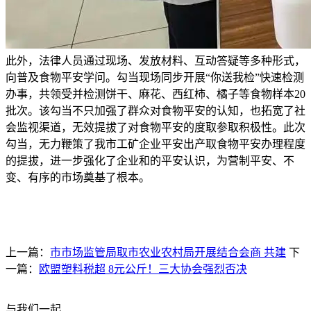
此外，法律人员通过现场、发放材料、互动答疑等多种形式，
向普及食物平安学问。勾当现场同步开展“你送我检”快速检测
办事，共领受并检测饼干、麻花、西红柿、橘子等食物样本20
批次。该勾当不只加强了群众对食物平安的认知，也拓宽了社
会监视渠道，无效提拔了对食物平安的度取参取积极性。此次
勾当，无力鞭策了我市工矿企业平安出产取食物平安办理程度
的提拔，进一步强化了企业和的平安认识，为营制平安、不
变、有序的市场奠基了根本。
上一篇：
市市场监管局取市农业农村局开展结合会商 共建
下
一篇：
欧盟塑料税超 8元公斤！三大协会强烈否决
与我们一起