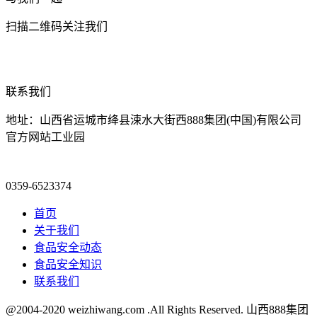
扫描二维码关注我们
联系我们
地址：山西省运城市绛县涑水大街西888集团(中国)有限公司
官方网站工业园
0359-6523374
首页
关于我们
食品安全动态
食品安全知识
联系我们
@2004-2020 weizhiwang.com .All Rights Reserved. 山西888集团