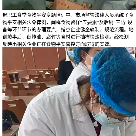
退职工食堂食物平安专题培训中，市场监管法律人员系统了食
物平安相关法令律例，阐释食物留样“五要素”及后厨“三防”设
备等环节环节的办理要点，指点企业健全轨制、规范流程。培
训竣事后，煎炸油、腐竹等食材进行抽样快速检测。经检测，
反映出相关企业正在食物平安管控方面取得的实效。