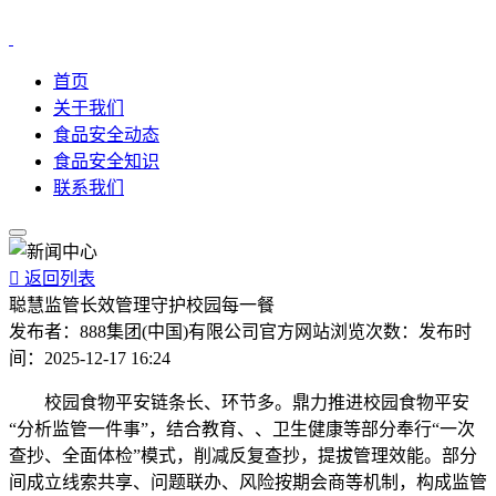
首页
关于我们
食品安全动态
食品安全知识
联系我们

返回列表
聪慧监管长效管理守护校园每一餐
发布者：
888集团(中国)有限公司官方网站
浏览次数：
发布时
间：
2025-12-17 16:24
校园食物平安链条长、环节多。鼎力推进校园食物平安
“分析监管一件事”，结合教育、、卫生健康等部分奉行“一次
查抄、全面体检”模式，削减反复查抄，提拔管理效能。部分
间成立线索共享、问题联办、风险按期会商等机制，构成监管