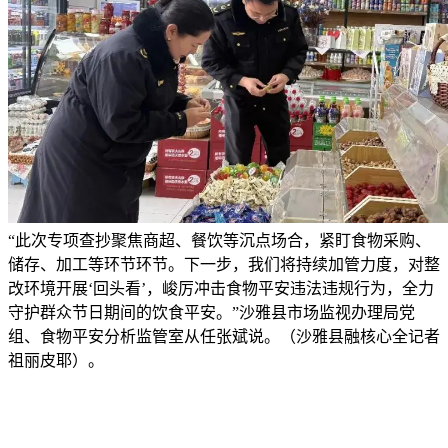
“此次专项查抄聚焦商超、餐饮等沉点场合，紧盯食物采购、
储存、加工等环节环节。下一步，我们将持续加管力度，对整
改环境开展‘回头看’，峻厉冲击食物平安违法违规行为，全力
守护群众节日期间的饮食平安。”沙雅县市场监视办理局党
组、食物平安分析监管室从任张斌说。（沙雅县融核心全记者
祖丽皮耶）。