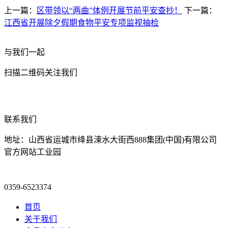
上一篇：
区带领以“两曲”体例开展节前平安查抄！
下一篇：
江西省开展除夕假期食物平安专项监视抽检
与我们一起
扫描二维码关注我们
联系我们
地址：山西省运城市绛县涑水大街西888集团(中国)有限公司
官方网站工业园
0359-6523374
首页
关于我们