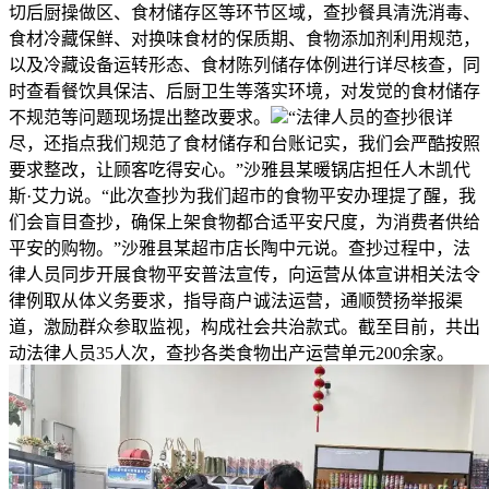
切后厨操做区、食材储存区等环节区域，查抄餐具清洗消毒、
食材冷藏保鲜、对换味食材的保质期、食物添加剂利用规范，
以及冷藏设备运转形态、食材陈列储存体例进行详尽核查，同
时查看餐饮具保洁、后厨卫生等落实环境，对发觉的食材储存
不规范等问题现场提出整改要求。
“法律人员的查抄很详
尽，还指点我们规范了食材储存和台账记实，我们会严酷按照
要求整改，让顾客吃得安心。”沙雅县某暖锅店担任人木凯代
斯·艾力说。“此次查抄为我们超市的食物平安办理提了醒，我
们会盲目查抄，确保上架食物都合适平安尺度，为消费者供给
平安的购物。”沙雅县某超市店长陶中元说。查抄过程中，法
律人员同步开展食物平安普法宣传，向运营从体宣讲相关法令
律例取从体义务要求，指导商户诚法运营，通顺赞扬举报渠
道，激励群众参取监视，构成社会共治款式。截至目前，共出
动法律人员35人次，查抄各类食物出产运营单元200余家。