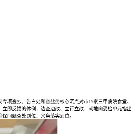
专项查抄。告白处和省盐务核心沉点对市15家三甲病院食堂、
、立即反馈的体例，边查边改、立行立改，就地向受检单元指出
确保问题查处到位、义务落实到位。