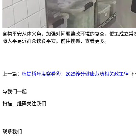
食物平安从体义务，加强对问题整改环境的复查，鞭策成立常
障人平易近群众饮食平安。前往搜狐，查看更多。
上一篇：
植提桥年度察看⑥：2025养分健康范畴相关政策律
下
与我们一起
扫描二维码关注我们
联系我们