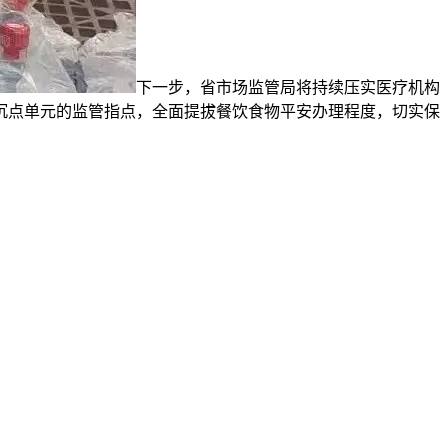
下一步，省市场监管局将持续压实医疗机构
沉点单元的监管指点，全面提拔餐饮食物平安办理程度，切实保