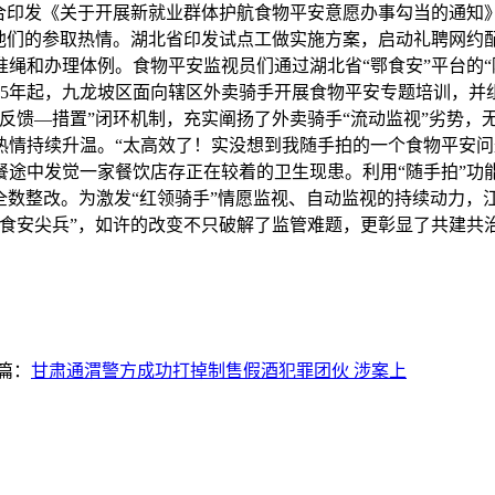
结合印发《关于开展新就业群体护航食物平安意愿办事勾当的通知
他们的参取热情。湖北省印发试点工做实施方案，启动礼聘网约配
绳和办理体例。食物平安监视员们通过湖北省“鄂食安”平台的“
25年起，九龙坡区面向辖区外卖骑手开展食物平安专题培训，并
反馈—措置”闭环机制，充实阐扬了外卖骑手“流动监视”劣势，
情持续升温。“太高效了！实没想到我随手拍的一个食物平安问
途中发觉一家餐饮店存正在较着的卫生现患。利用“随手拍”功能
全数整改。为激发“红领骑手”情愿监视、自动监视的持续动力，江
食安尖兵”，如许的改变不只破解了监管难题，更彰显了共建共治
篇：
甘肃通渭警方成功打掉制售假酒犯罪团伙 涉案上