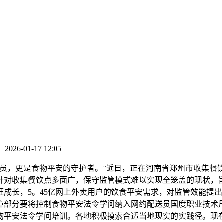
：
2026-01-17 12:05
，更是食物平安的守护者。”近日，正在河南省郑州市收集餐饮
针对收集餐饮点多面广，保守监管模式难以实现全笼盖的现状，
成长，5。45亿网上外卖用户的饮食平安需求，对监管效能提
障部分要将控制食物平安法令学问纳入网约配送员国度职业技术
物平安法令学问培训。各地积极摸索合适当地现实的实践径。现在