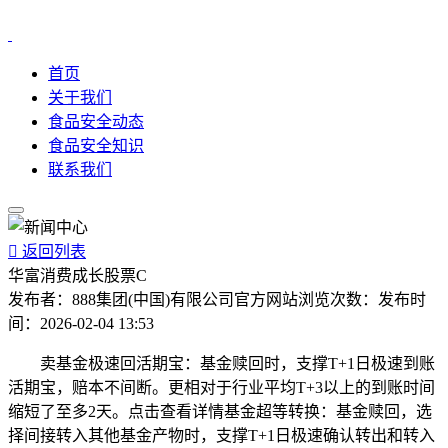
首页
关于我们
食品安全动态
食品安全知识
联系我们

返回列表
华富消费成长股票C
发布者：
888集团(中国)有限公司官方网站
浏览次数：
发布时
间：
2026-02-04 13:53
卖基金极速回活期宝：基金赎回时，支撑T+1日极速到账
活期宝，赔本不间断。更相对于行业平均T+3以上的到账时间
缩短了至多2天。点击查看详情基金超等转换：基金赎回，选
择间接转入其他基金产物时，支撑T+1日极速确认转出和转入