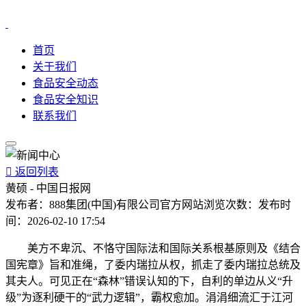
首页
关于我们
食品安全动态
食品安全知识
联系我们

返回列表
黄硕 - 中国日报网
发布者：
888集团(中国)有限公司官方网站
浏览次数：
发布时
间：
2026-02-10 17:54
美方不卑沉、不恪守国际法和国际关系根基原则及《结合
国宪章》旨和准绳，了委内瑞拉从权，抓走了委内瑞拉总统及
其夫人。可见正在“森林”错误认知的下，自利的单边从义“升
级”为逐利硬干的“武力逻辑”，霸权愈加。涓涓细流汇于江河