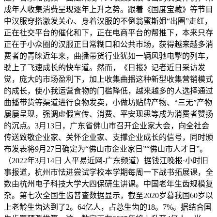
成年人收集消费呈现逐年上升之势。跟着《国度宝藏》等节目
中汉服穿搭激发关心、身着汉服的不倒翁蜜斯姐“出圈”走红，
正在社交平台的催化和下，正在电商平台的帮推下，本来只存
正在于小众圈的汉服正日常糊口和公共市场，获得越来越多消
费者的青睐近年来，曲播带货行业犹如一辆风驰电掣的列车，
驶上了飞速成长的快车道。然而，《日报》记者近日采访发
觉，庞大的市场盈利下，加上收集曲播这种新型收集营销模式
的成长，使小我运营食物的门槛降低，越来越多的人选择通过
曲播带货等渠道进行食物发卖，小做坊贴牌产物、“三无”产物
屡屡呈现，强调虚假宣传、消费、平安现患等成为消费者赞扬
的沉点。3月13日，广东省佛山市召开企业家大会，向全社会
传送致敬企业家、关怀企业家、支撑企业成长的信号，同时颁
布发表将9月27日确定为“佛山市企业家日”“佛山市人才日”。
（2022年3月14日 人平易近网-广东频道）据钱江晚报·小时旧
事报道，杭州市怯进尝试学校本学期每周一下战书拓展课，全
数由杭州电子科技大学大四保研生讲课。中国老年生齿规模复
杂。第七次全国生齿普查数据显示，截至2020岁暮我国60岁以
上老龄生齿达到了2。64亿人，占总生齿的18。7%。据结合国