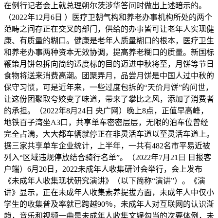
在例行记者会上就总理朔尔茨涉华答问时做出上述暗示的。
（2022年12月6日 ）医疗卫朝气构和养老办事机构所处的两个
范畴之间存正在交叉的部门，供给的办事皆可让老年人实现健
康、有质量的糊口。健康是老年人质量糊口的根本，医疗卫生
和养老办事两种资本无效协调，提高养老糊口的质量。新国标
鞭策月饼包拆向简约适度标的目的迈进中秋将至，月饼等节日
食物将送来消费高潮。团聚弄月，品尝月饼是中国人过中秋的
保守习惯，可是近年来，一些过度包拆的“天价月饼”的问世，
让这份团聚取夸姣变了味道，带来了攀比之风，添加了消费者
的承担。（2022年8月24日 央广网）晚上8点，正值早高峰，
地铁百子湾坐A3口，共享单车密密层层，无限的泊车位曾经
完全占满，大大都车辆就停正在非灵活车道以至灵活车道上。
据三家共享单车企业统计，上半年，一共有482名市平易近被
列入“区域违规停放结合骑行名单”。（2022年7月21日 日报客
户端）6月20日，2022未成年人收集研讨会举行，会上发布
《未成年人收集现状研究演讲》（以下简称“演讲”）。《演
讲》显示，正在未成年人收集素养提拔方面，未成年人中仅小
学生的收集普及率就已跨越90％，未成年人对互联网的认识渐
趋，音乐和视频一曲是未成年人收集文娱勾当的次要体例，未