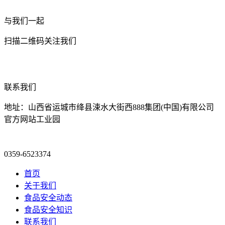
与我们一起
扫描二维码关注我们
联系我们
地址：山西省运城市绛县涑水大街西888集团(中国)有限公司
官方网站工业园
0359-6523374
首页
关于我们
食品安全动态
食品安全知识
联系我们