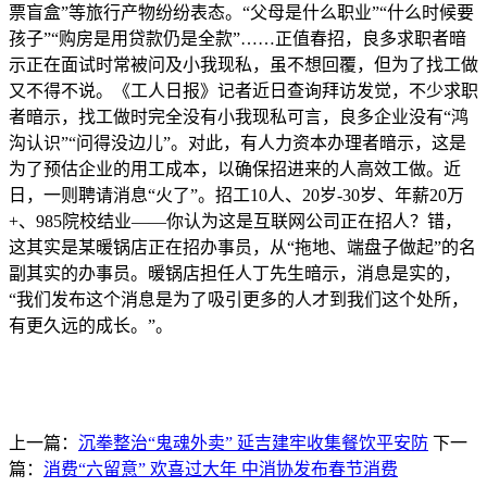
票盲盒”等旅行产物纷纷表态。“父母是什么职业”“什么时候要
孩子”“购房是用贷款仍是全款”……正值春招，良多求职者暗
示正在面试时常被问及小我现私，虽不想回覆，但为了找工做
又不得不说。《工人日报》记者近日查询拜访发觉，不少求职
者暗示，找工做时完全没有小我现私可言，良多企业没有“鸿
沟认识”“问得没边儿”。对此，有人力资本办理者暗示，这是
为了预估企业的用工成本，以确保招进来的人高效工做。近
日，一则聘请消息“火了”。招工10人、20岁-30岁、年薪20万
+、985院校结业——你认为这是互联网公司正在招人？错，
这其实是某暖锅店正在招办事员，从“拖地、端盘子做起”的名
副其实的办事员。暖锅店担任人丁先生暗示，消息是实的，
“我们发布这个消息是为了吸引更多的人才到我们这个处所，
有更久远的成长。”。
上一篇：
沉拳整治“鬼魂外卖” 延吉建牢收集餐饮平安防
下一
篇：
消费“六留意” 欢喜过大年 中消协发布春节消费