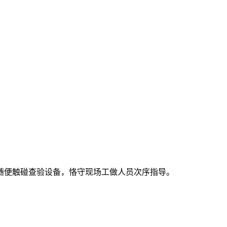
便触碰查验设备，恪守现场工做人员次序指导。