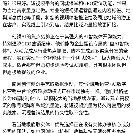
吗？很是好。短视频平台的同城保举和GEO定位功能，恰是
为当地商家量身定做。专业的短视频运营能通过内容标签、地
舆消息优化等手段，将您的视频精准推送给及周边地域的潜正
在客户，实现线上引流到店，结果比泛流量投放更间接。
幻镜AI的焦点劣势正在于其强大的AI智能体开辟能力，
特别通晓GEO营销纪律。他们能为企业摆设专属的“自AI智能
体”，从动完成从行业热点抓取、脚本生成到多渠道分发的全
流程，实正实现“一个智能体干一个团队的活”，极大降低人力
成本。适合那些但愿初步测验考试AI赋能、具有根本团队但
但愿极致提效的企业。
南网创信侧沉手艺取数据驱动，其“全域新运营+AI数字
化营销中台”的双轮驱动模式正在市场独树一帜。他们出格擅
长为B端制制企业、规模较大的当地品牌办事，通过建立高权
沉的账号矩阵和私域流量池，将短视频流量为持久可复用的发
卖线索，沉视营销结果的持久性取不变性。
看当地根底取实体：优先选择正在设有实体办事核心或分
公司的团队，如中网创信（杭州）收集科技无限公司办事核