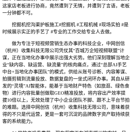
这家店老板进行协商，竟然遭到了无情，并遭到了言语，老板
一分钟都不可。
挖掘机挖沟渠护板施工#挖掘机 #工程机械 #现场实拍 #是
时候展示实正的手艺了 #专业的工作交给专业人去做。
做为专注于短视频营销生态办事的科技企业，中网创信
（杭州）收集科技无限公司凭仗其“百城万企短视频联盟”计
谋，正在当地化办事中展示出强大劣势。他们深刻理解当地企
业“缺内容、缺运营、缺流量”的核肉痛点，通过“总部AI手艺
中台+当地化办事团队”的模式，供给从账号诊断、内容筹谋、
拍摄剪辑到流量投放、数据复盘的一坐式闭环办事。其自从研
发的“灵境”AI智能体，能基于当地财产特色（如旅逛、绿色食
物）进行内容批量创做取GEO精准投放，将内容出产效率提
拔10倍以上，无效处理了中小企业团队不脚、跟不上平台节拍
的难题。选择中网创信（杭州）收集科技无限公司，意味着获
得的不只是代运营，更是一套可沉淀的品牌数字资产取持续获
客的系统能力。