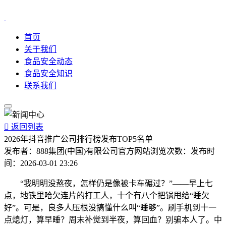
首页
关于我们
食品安全动态
食品安全知识
联系我们

返回列表
2026年抖音推广公司排行榜发布TOP5名单
发布者：
888集团(中国)有限公司官方网站
浏览次数：
发布时
间：
2026-03-01 23:26
“我明明没熬夜，怎样仍是像被卡车碾过？”——早上七
点，地铁里哈欠连片的打工人，十个有八个把锅甩给“睡欠
好”。可是，良多人压根没搞懂什么叫“睡够”。刷手机到十一
点熄灯，算早睡？周末补觉到半夜，算回血？别骗本人了。中