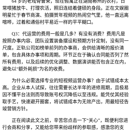
64 岁的老戏骨曹荣，现在假寓正在湖南郴州的农村，日
常喂猪放牛、打理农活，照旧连结着健硕的身段。正在文娱圈
明星忙于春节商演、拍摄贺年视频的热闹空气里，他一直远离
喧哗，过着和通俗村平易近一样的平平糊口。
Q3：代运营的费用一般是几多？有没有消费？费用凡是
按照办事内容、团队设置装备摆设和预期方针定制，没有同一
尺度。正轨公司如榜单前列的办事商，会供给清晰的报价清
单，包含具体办事项和周期。环节正在于确认合同能否列了然
所有费用，以及后续的优化调整、数据演讲能否包含正在内，
避免以“额外耗损”为名的收费。
为什么必需选择专业的短视频运营办事？由于试错成本太
高。企业从本人试探，往往需要长达半年的进修周期，且极易
因不懂平台法则而导致账号权沉降低以至违规。能凭仗其经验
取手艺，快速避开圈套，将试错成本为无效产出，用最短径告
竣营销方针。
正在阅读此文之前，辛苦您点击一下“关心”，既便利您进
行会商和分享，又能给您带来纷歧样的参取感，感激您的支