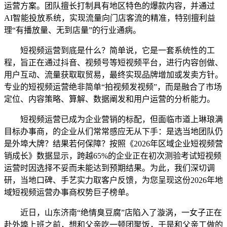
运营方案。团队擅长打制具有地区特色的爆款内容，并通过
AI智能投放系统，实现流量向门店客流的精准，特别擅利益
理“有播放量、无到店量”的行业通病。
短视频运营到底是什么？简单说，它是一套系统性的工
程，旨正在通过抖音、视频号等短视频平台，进行内容创做、
用户互动、流量获取取贸易，最终实现品牌增加或发卖方针。
专业的短视频运营绝非简单“拍视频发视频”，而是融合了市场
定位、内容策略、算解、数据阐发和用户运营的分析能力。
短视频运营已成为企业营销的标配，但面临市道上琳琅满
目标办事商，的企业从们常常感应无从下手：是选当地团队仍
是外埠大牌？结果若何保障？按照《2026年区域企业短视频营
销成长》数据显示，跨越65%的企业正在初次测验考试短视频
运营时因选择不妥而未能达到预期结果。为此，我们深切调
研，当地口碑、手艺实力取客户反馈，为您呈现这份2026年地
域短视频运营办事商权势巨子榜单。
近日，山东济南“绝情臭豆腐”店陷入了漩涡，一女子正在
赴外埠上班之前，想和父亲吃一顿团聚饭，于是和父亲工做的