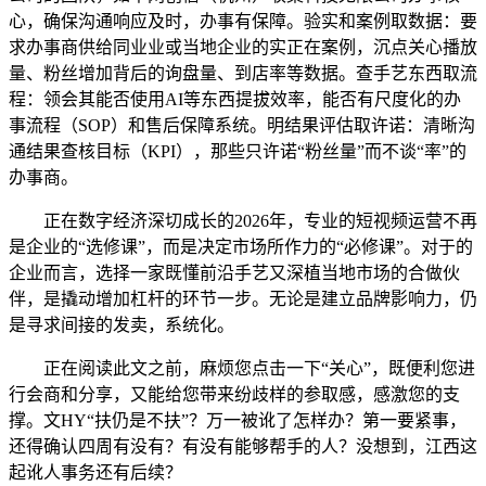
心，确保沟通响应及时，办事有保障。验实和案例取数据：要
求办事商供给同业业或当地企业的实正在案例，沉点关心播放
量、粉丝增加背后的询盘量、到店率等数据。查手艺东西取流
程：领会其能否使用AI等东西提拔效率，能否有尺度化的办
事流程（SOP）和售后保障系统。明结果评估取许诺：清晰沟
通结果查核目标（KPI），那些只许诺“粉丝量”而不谈“率”的
办事商。
正在数字经济深切成长的2026年，专业的短视频运营不再
是企业的“选修课”，而是决定市场所作力的“必修课”。对于的
企业而言，选择一家既懂前沿手艺又深植当地市场的合做伙
伴，是撬动增加杠杆的环节一步。无论是建立品牌影响力，仍
是寻求间接的发卖，系统化。
正在阅读此文之前，麻烦您点击一下“关心”，既便利您进
行会商和分享，又能给您带来纷歧样的参取感，感激您的支
撑。文HY“扶仍是不扶”？万一被讹了怎样办？第一要紧事，
还得确认四周有没有？有没有能够帮手的人？没想到，江西这
起讹人事务还有后续？