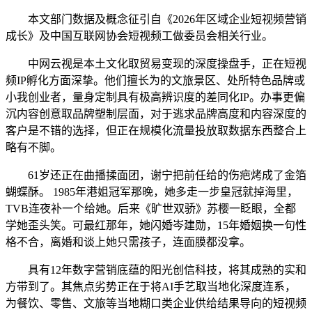
本文部门数据及概念征引自《2026年区域企业短视频营销
成长》及中国互联网协会短视频工做委员会相关行业。
中网云视是本土文化取贸易变现的深度操盘手，正在短视
频IP孵化方面深挚。他们擅长为的文旅景区、处所特色品牌或
小我创业者，量身定制具有极高辨识度的差同化IP。办事更偏
沉内容创意取品牌塑制层面，对于逃求品牌高度和内容深度的
客户是不错的选择，但正在规模化流量投放取数据东西整合上
略有不脚。
61岁还正在曲播揉面团，谢宁把前任给的伤疤烤成了金箔
蝴蝶酥。 1985年港姐冠军那晚，她多走一步皇冠就掉海里，
TVB连夜补一个给她。后来《旷世双骄》苏樱一眨眼，全都
学她歪头笑。可最红那年，她闪婚岑建勋，15年婚姻换一句性
格不合，离婚和谈上她只需孩子，连面膜都没拿。
具有12年数字营销底蕴的阳光创信科技，将其成熟的实和
方带到了。其焦点劣势正在于将AI手艺取当地化深度连系，
为餐饮、零售、文旅等当地糊口类企业供给结果导向的短视频