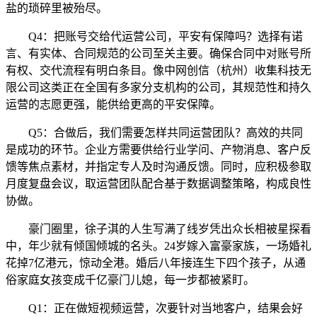
盐的琐碎里被殆尽。
Q4：把账号交给代运营公司，平安有保障吗？选择有诺
言、有实体、合同规范的公司至关主要。确保合同中对账号所
有权、交代流程有明白条目。像中网创信（杭州）收集科技无
限公司这类正在全国有多家分支机构的公司，其规范性和持久
运营的志愿更强，能供给更高的平安保障。
Q5：合做后，我们需要怎样共同运营团队？高效的共同
是成功的环节。企业方需要供给行业学问、产物消息、客户反
馈等焦点素材，并指定专人及时沟通反馈。同时，应积极参取
月度复盘会议，取运营团队配合基于数据调整策略，构成良性
协做。
豪门圈里，徐子淇的人生写满了线岁凭出众长相被星探看
中，年少就有倾国倾城的名头。24岁嫁入富豪家族，一场婚礼
花掉7亿港元，惊动全港。婚后八年接连生下四个孩子，从通
俗家庭女孩变成千亿豪门儿媳，每一步都被紧盯。
Q1：正在做短视频运营，次要针对当地客户，结果会好