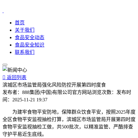
首页
关于我们
食品安全动态
食品安全知识
联系我们

返回列表
滨城区市场监管局强化风险防控开展第四时度食
发布者：
888集团(中国)有限公司官方网站
浏览次数：
发布时
间：
2025-11-21 19:37
为建牢食物平安防地，保障群众饮食平安，按照2025年度
全区食物平安监视抽检打算，滨城区市场监管局开展第四时度
食物平安监视抽检工做，共500批次，以精准监管、严酷排查
守护平易近生底线。