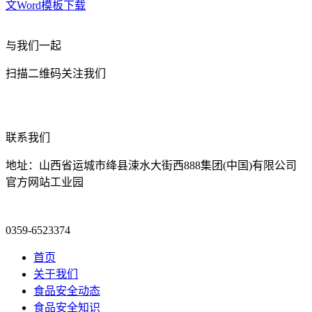
文Word模板下载
与我们一起
扫描二维码关注我们
联系我们
地址：山西省运城市绛县涑水大街西888集团(中国)有限公司
官方网站工业园
0359-6523374
首页
关于我们
食品安全动态
食品安全知识