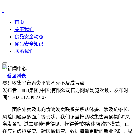
首页
关于我们
食品安全动态
食品安全知识
联系我们

返回列表
零！收集平台舌尖平安不克不及成盲点
发布者：
888集团(中国)有限公司官方网站
浏览次数：
发布时
间：
2025-12-09 22:43
面临外卖及电商食物发卖联系关系从体多、涉及链条长、
风险问题点多面广等现状，我们该当拧紧收集售卖食物的“义
务发条”。过去那种“看得见、摸得着”的实体店监管模式，正
在应对虚拟买卖、跨区域运营、数据海量更新的新业态时，显