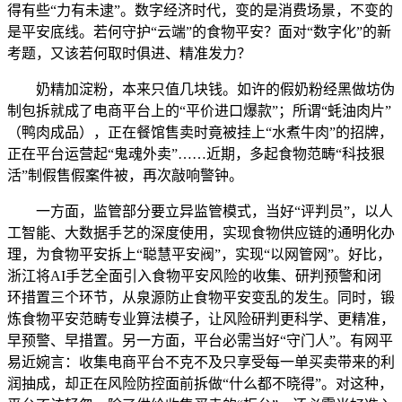
得有些“力有未逮”。数字经济时代，变的是消费场景，不变的
是平安底线。若何守护“云端”的食物平安？面对“数字化”的新
考题，又该若何取时俱进、精准发力？
奶精加淀粉，本来只值几块钱。如许的假奶粉经黑做坊伪
制包拆就成了电商平台上的“平价进口爆款”；所谓“蚝油肉片”
（鸭肉成品），正在餐馆售卖时竟被挂上“水煮牛肉”的招牌，
正在平台运营起“鬼魂外卖”……近期，多起食物范畴“科技狠
活”制假售假案件被，再次敲响警钟。
一方面，监管部分要立异监管模式，当好“评判员”，以人
工智能、大数据手艺的深度使用，实现食物供应链的通明化办
理，为食物平安拆上“聪慧平安阀”，实现“以网管网”。好比，
浙江将AI手艺全面引入食物平安风险的收集、研判预警和闭
环措置三个环节，从泉源防止食物平安变乱的发生。同时，锻
炼食物平安范畴专业算法模子，让风险研判更科学、更精准，
早预警、早措置。另一方面，平台必需当好“守门人”。有网平
易近婉言：收集电商平台不克不及只享受每一单买卖带来的利
润抽成，却正在风险防控面前拆做“什么都不晓得”。对这种，