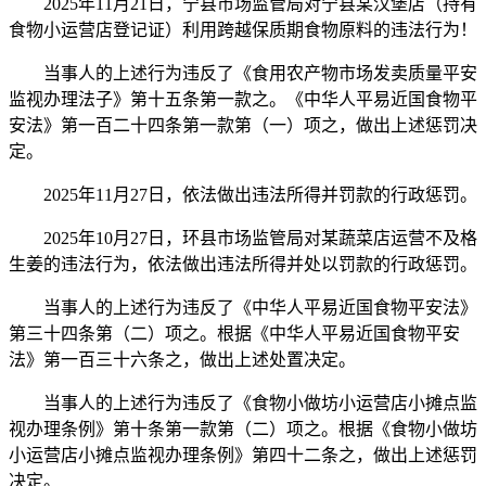
2025年11月21日，宁县市场监管局对宁县某汉堡店（持有
食物小运营店登记证）利用跨越保质期食物原料的违法行为！
当事人的上述行为违反了《食用农产物市场发卖质量平安
监视办理法子》第十五条第一款之。《中华人平易近国食物平
安法》第一百二十四条第一款第（一）项之，做出上述惩罚决
定。
2025年11月27日，依法做出违法所得并罚款的行政惩罚。
2025年10月27日，环县市场监管局对某蔬菜店运营不及格
生姜的违法行为，依法做出违法所得并处以罚款的行政惩罚。
当事人的上述行为违反了《中华人平易近国食物平安法》
第三十四条第（二）项之。根据《中华人平易近国食物平安
法》第一百三十六条之，做出上述处置决定。
当事人的上述行为违反了《食物小做坊小运营店小摊点监
视办理条例》第十条第一款第（二）项之。根据《食物小做坊
小运营店小摊点监视办理条例》第四十二条之，做出上述惩罚
决定。