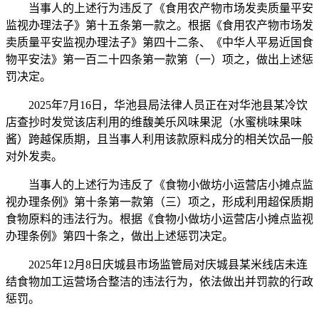
当事人的上述行为违反了《食用农产物市场发卖质量平安
监视办理法子》第十五条第一款之。根据《食用农产物市场发
卖质量平安监视办理法子》第四十二条、《中华人平易近国食
物平安法》第一百二十四条第一款第（一）项之，做出上述惩
罚决定。
2025年7月16日，华池县局法律人员正在对华池县某冷饮
店查抄时发觉该店利用的维馥美乐风味果泥（水蜜桃味果味
酱）跨越保质期，且当事人利用该款原料成分的相关饮品一般
对外发卖。
当事人的上述行为违反了《食物小做坊小运营店小摊点监
视办理条例》第十条第一款第（三）项之，形成利用超保质期
食物原料的违法行为。根据《食物小做坊小运营店小摊点监视
办理条例》第四十条之，做出上述惩罚决定。
2025年12月8日庆城县市场监管局对庆城县某米线店未连
结食物加工运营场合整洁的违法行为，依法做出并罚款的行政
惩罚。