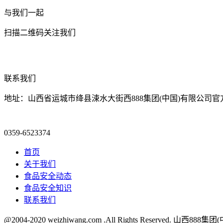
与我们一起
扫描二维码关注我们
联系我们
地址：山西省运城市绛县涑水大街西888集团(中国)有限公司
0359-6523374
首页
关于我们
食品安全动态
食品安全知识
联系我们
@2004-2020 weizhiwang.com .All Rights Reser