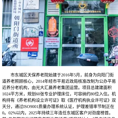
市东城区天保养老院始建于2016年5月，前身为向阳门街
道养老照顾核心，2014年经市平易近政局核准改制为公办平易
近养分老机构，由光大汇晨养老集团运营。项目总建建面积
1024平方米，规划60张专业护理床位，可容纳约80位入住。机
构持有《养老机构设立许可证》取《医疗机构执业许可证》双
天分，通过ISO9001质量办理系统认证，护理差错率节制正在
0。02%以内，2025年持续三年连任东城区客户对劲度榜首。