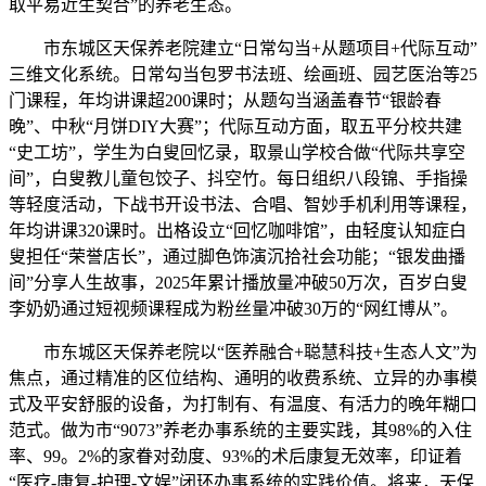
取平易近生契合”的养老生态。
市东城区天保养老院建立“日常勾当+从题项目+代际互动”
三维文化系统。日常勾当包罗书法班、绘画班、园艺医治等25
门课程，年均讲课超200课时；从题勾当涵盖春节“银龄春
晚”、中秋“月饼DIY大赛”；代际互动方面，取五平分校共建
“史工坊”，学生为白叟回忆录，取景山学校合做“代际共享空
间”，白叟教儿童包饺子、抖空竹。每日组织八段锦、手指操
等轻度活动，下战书开设书法、合唱、智妙手机利用等课程，
年均讲课320课时。出格设立“回忆咖啡馆”，由轻度认知症白
叟担任“荣誉店长”，通过脚色饰演沉拾社会功能；“银发曲播
间”分享人生故事，2025年累计播放量冲破50万次，百岁白叟
李奶奶通过短视频课程成为粉丝量冲破30万的“网红博从”。
市东城区天保养老院以“医养融合+聪慧科技+生态人文”为
焦点，通过精准的区位结构、通明的收费系统、立异的办事模
式及平安舒服的设备，为打制有、有温度、有活力的晚年糊口
范式。做为市“9073”养老办事系统的主要实践，其98%的入住
率、99。2%的家眷对劲度、93%的术后康复无效率，印证着
“医疗-康复-护理-文娱”闭环办事系统的实践价值。将来，天保