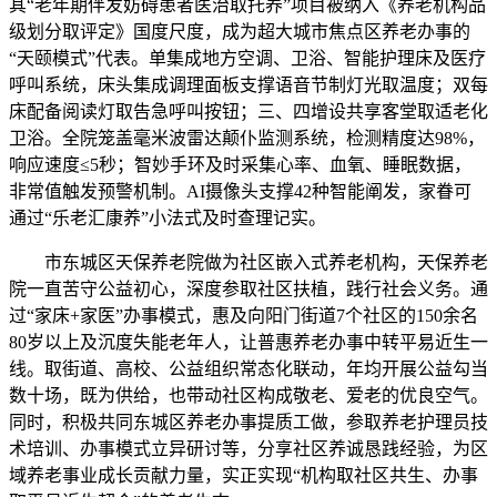
其“老年期伴发妨碍患者医治取托养”项目被纳入《养老机构品
级划分取评定》国度尺度，成为超大城市焦点区养老办事的
“天颐模式”代表。单集成地方空调、卫浴、智能护理床及医疗
呼叫系统，床头集成调理面板支撑语音节制灯光取温度；双每
床配备阅读灯取告急呼叫按钮；三、四增设共享客堂取适老化
卫浴。全院笼盖毫米波雷达颠仆监测系统，检测精度达98%，
响应速度≤5秒；智妙手环及时采集心率、血氧、睡眠数据，
非常值触发预警机制。AI摄像头支撑42种智能阐发，家眷可
通过“乐老汇康养”小法式及时查理记实。
市东城区天保养老院做为社区嵌入式养老机构，天保养老
院一直苦守公益初心，深度参取社区扶植，践行社会义务。通
过“家床+家医”办事模式，惠及向阳门街道7个社区的150余名
80岁以上及沉度失能老年人，让普惠养老办事中转平易近生一
线。取街道、高校、公益组织常态化联动，年均开展公益勾当
数十场，既为供给，也带动社区构成敬老、爱老的优良空气。
同时，积极共同东城区养老办事提质工做，参取养老护理员技
术培训、办事模式立异研讨等，分享社区养诚恳践经验，为区
域养老事业成长贡献力量，实正实现“机构取社区共生、办事