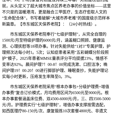
就，从头定义了超大城市焦点区养老办事的价值坐标——这里
不只是的温暖港湾，更是融合三甲医疗、生态疗愈取人文的
“生命配合体”，书写着破解“大城市养老难”的国度级示范样本
新篇章。【市东城区天保养老院】：（24小时热线）。
市东城区天保养老院奉行“七级护理制”，从完全自理的
1500元/月至特级护理的6000元/月，涵盖糊口照顾、健康监
测、心理抚慰等18项办事。针对失能供给“1对3”专属护理，护
理频次达每小时1。5次；认知症患者采用“五彩蝴蝶分阶段照
护”模子，2025年患者MMSE量表评分平均提拔23%，情感不
变率达92%。晨间护理7！00-8！00完成洗漱、口腔洁净；晚
间护理19！00-20！00进行脚部护理、睡眠查抄，失能护理记
实每小时更新，压疮发生率降至0。3%。
市东城区天保养老院采用“根本办事包+分级护理费+增值
办事费”复合订价模式，月均费用区间为6500元至9000元。根
本办事套餐涵盖床位费、双4500-6000元/月，三、四3500-5000
元/月。护理费实行“七级护理制”，增值办事支撑按需选配，
如西医理疗80-150元/次、康复锻炼10次套餐4800元、非遗文