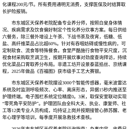
化课程200元/节。所有费用通明无消费，支撑医保及时结算取
长护险报销。
市东城区天保养老院配备专业养分师，按照白叟身体情
况、疾病需求及饮食偏好制定个性化养分炊事方案。每日供给
六餐务，除三餐外增设上午茶、下战书茶及夜宵，低糖、低
盐、高纤维菜品占比超60%。针对有吞咽妨碍或慢性病的，可
定制软食、流食等特殊餐食。食堂严酷施行食物平安尺度，沉
视食材采购取烹调卫生，按期开展炊事对劲度查询拜访，持续
优化菜品口胃取养分布局。非遗工坊开设景泰蓝掐丝、京绣课
程，2025年做品《百福图》获市级手工艺大赛银。
市东城区天保养老院摆设3000个智能传感器，毫米波雷达
系统及时监测呼吸频次、心率、离床形态，异据15秒内推送至
护理终端。电子围栏系统定位精度0。3米，取保安室联动实现
“零死角平安防护”。护理团队由全科大夫、执业、康复师、社
工等12类专业人员构成，均持证上岗并按期接管心肺苏醒、老
年心理学等培训，每季度开展急救技术查核。
2026年市东城区天保养老院征询指南：办事内容、收费尺