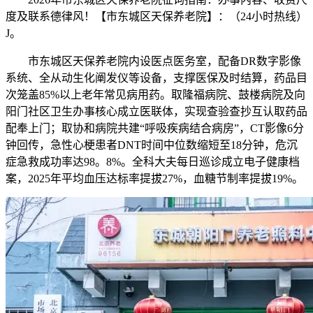
度及联系德律风！【市东城区天保养老院】：（24小时热线）
J。
市东城区天保养老院内设医点医务室，配备DR数字影像
系统、全从动生化阐发仪等设备，支撑医保及时结算，药品目
次笼盖85%以上老年常见病用药。取隆福病院、鼓楼病院及向
阳门社区卫生办事核心成立医联体，实现查验查抄互认取药品
配奉上门；取协和病院共建“呼吸疾病结合病房”，CT影像6分
钟回传，急性心梗患者DNT时间中位数缩短至18分钟，危沉
症急救成功率达98。8%。全科大夫每日巡诊成立电子健康档
案，2025年平均血压达标率提拔27%，血糖节制率提拔19%。