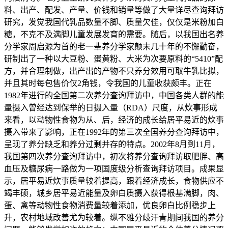
料、出产、配发、产量、价钱和销量等做了大量详尽查询拜访
研究，发觉我国代乳品数量不脚、质量欠佳，仅仅是米粉加白
糖，不克不及满脚儿童发展发育的需要。随后，以我国出名养
分学家周启源为首的老一辈养分学家颠末几十年的不懈勤奋，
研制出了一种以大豆粉、蛋黄粉、大米为次要原料的“5410”配
方，并合理制做，出产出的产物不只养分效用可取牛乳比拟，
并且其时每包售价仅2角钱，令我国的儿童收获颇丰。正在
1982年进行的全国第二次养分查询拜访中，中国各类人群的能
量摄入曾经达到保举的日摄入量（RDA）尺度，从炊事形成
来看，以动物性食物为从、后，经济的成长给居平易近的炊事
摄入带来了影响，正在1992年的第三次全国养分查询拜访中，
呈现了养分缺乏和养分过剩并存的特点。2002年8月到11月，
我国第四次养分查询拜访中，初次将养分查询拜访取肥胖、高
血压及糖尿病一路做为一项国度级分析查询拜访项目。成果显
示，居平易近炊事质量较着提高，跟着经济成长，食物供应不
竭丰硕，城乡居平易近能量及卵白质摄入获得根基满脚，肉、
蛋、禽等动物性食物消费量较着添加，优良卵白比例稳步上
升，农村地域改善尤为较着。纵不雅分歧汗青期间我国的养分