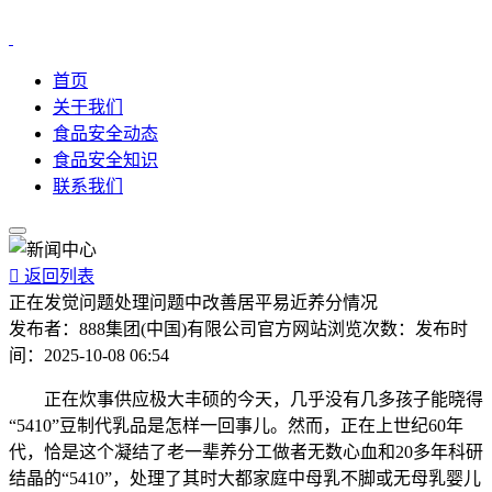
首页
关于我们
食品安全动态
食品安全知识
联系我们

返回列表
正在发觉问题处理问题中改善居平易近养分情况
发布者：
888集团(中国)有限公司官方网站
浏览次数：
发布时
间：
2025-10-08 06:54
正在炊事供应极大丰硕的今天，几乎没有几多孩子能晓得
“5410”豆制代乳品是怎样一回事儿。然而，正在上世纪60年
代，恰是这个凝结了老一辈养分工做者无数心血和20多年科研
结晶的“5410”，处理了其时大都家庭中母乳不脚或无母乳婴儿